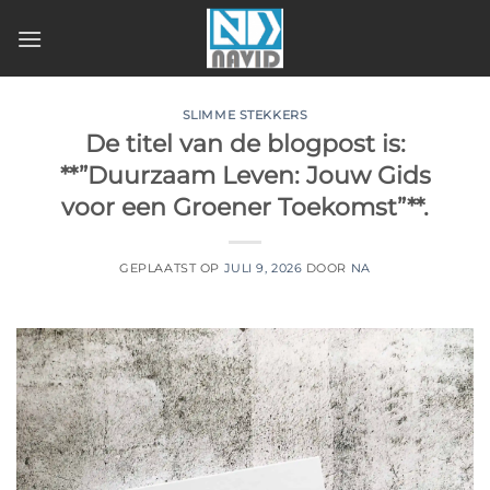
Ga
naar
inhoud
SLIMME STEKKERS
De titel van de blogpost is:
**”Duurzaam Leven: Jouw Gids
voor een Groener Toekomst”**.
GEPLAATST OP
JULI 9, 2026
DOOR
NA