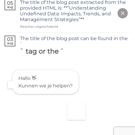
titel
The title of the blog post extracted from the
05
van
aug
provided HTML is: **”Understanding
de
Undefined Data: Impacts, Trends, and
blogpost
Management Strategies”**
is:
**”Understanding
voor
Reacties uitgeschakeld
Undefined
The
Data
title
The title of the blog post can be found in the
03
in
of
aug
`
Statistics
the
` tag or the `
and
blog
AI”**
post
extracted
from
the
provided
Hallo 👋
HTML
Kunnen we je helpen?
is:
**”Understanding
Undefined
Data:
Impacts,
Trends,
and
Management
Strategies”**