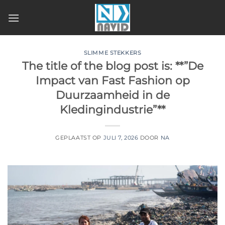
Ga
naar
inhoud
SLIMME STEKKERS
The title of the blog post is: **”De
Impact van Fast Fashion op
Duurzaamheid in de
Kledingindustrie”**
GEPLAATST OP
JULI 7, 2026
DOOR
NA