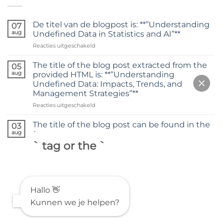
De titel van de blogpost is: **”Understanding
07
aug
Undefined Data in Statistics and AI”**
voor
Reacties uitgeschakeld
De
titel
The title of the blog post extracted from the
05
van
aug
provided HTML is: **”Understanding
de
Undefined Data: Impacts, Trends, and
blogpost
Management Strategies”**
is:
**”Understanding
voor
Reacties uitgeschakeld
Undefined
The
Data
title
The title of the blog post can be found in the
03
in
of
aug
`
Statistics
the
` tag or the `
and
blog
AI”**
post
extracted
from
the
provided
Hallo 👋
HTML
Kunnen we je helpen?
is:
**”Understanding