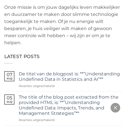
Onze missie is om jouw dagelijks leven makkelijker
en duurzamer te maken door slimme technologie
toegankelijk te maken. Of je nu energie wilt
besparen, je huis veiliger wilt maken of gewoon
meer controle wilt hebben – wij zijn er om je te
helpen.
LATEST POSTS
De titel van de blogpost is: **”Understanding
07
aug
Undefined Data in Statistics and AI”**
voor
Reacties uitgeschakeld
De
titel
The title of the blog post extracted from the
05
van
aug
provided HTML is: **”Understanding
de
Undefined Data: Impacts, Trends, and
blogpost
Management Strategies”**
is:
**”Understanding
voor
Reacties uitgeschakeld
Undefined
The