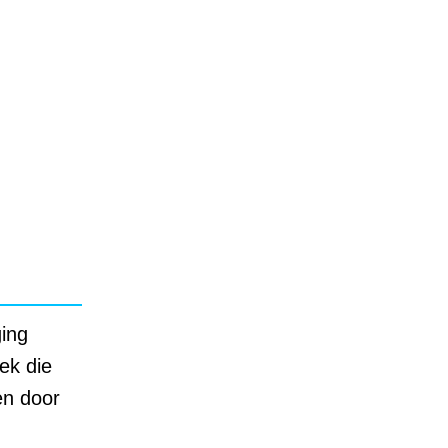
ging
ek die
en door