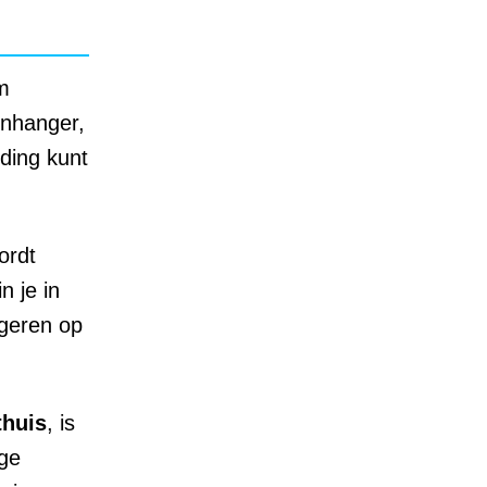
m
enhanger,
lding kunt
ordt
n je in
ageren op
thuis
, is
ige