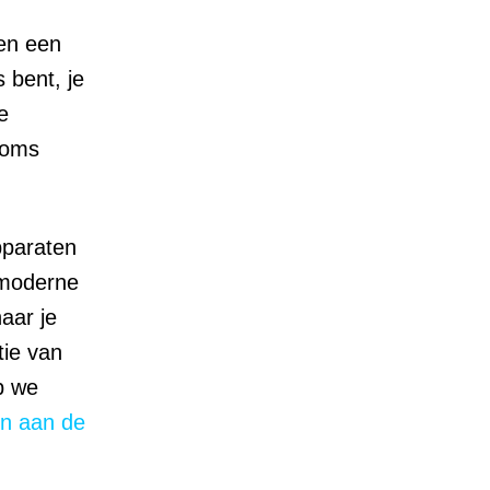
ien een
s bent, je
e
soms
pparaten
 moderne
aar je
tie van
p we
en aan de