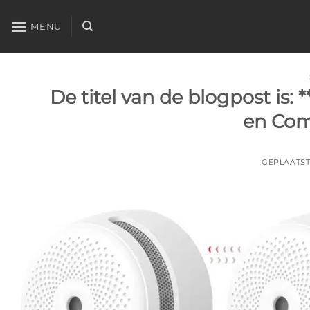
Ga
naar
MENU
inhoud
De titel van de blogpost is:
en Com
GEPLAATS