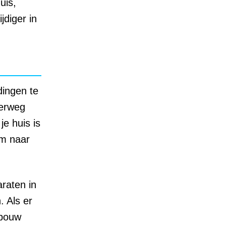
uis,
jdiger in
dingen te
derweg
je huis is
om naar
raten in
. Als er
ebouw