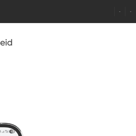
-
-
heid