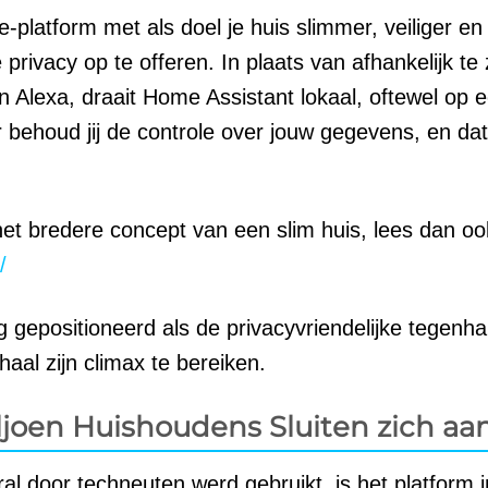
latform met als doel je huis slimmer, veiliger en
rivacy op te offeren. In plaats van afhankelijk te 
 Alexa, draait Home Assistant lokaal, oftewel op 
r behoud jij de controle over jouw gegevens, en da
het bredere concept van een slim huis, lees dan oo
/
ig gepositioneerd als de privacyvriendelijke tegenh
aal zijn climax te bereiken.
ljoen Huishoudens Sluiten zich aa
l door techneuten werd gebruikt, is het platform 