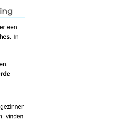
ring
 er een
ches
. In
en,
erde
 gezinnen
n, vinden