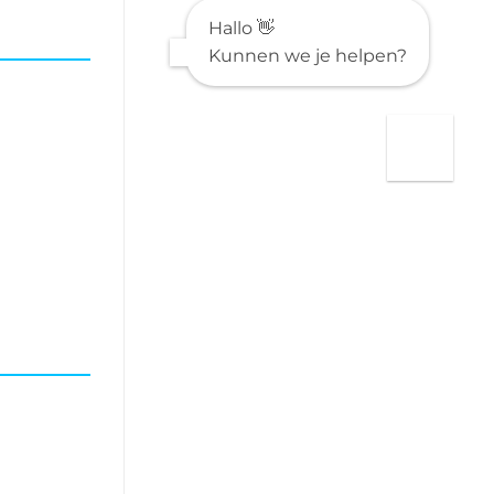
provided
Hallo 👋
HTML
Kunnen we je helpen?
is:
**”Understanding
Undefined
Data:
Impacts,
Trends,
and
Management
Strategies”**