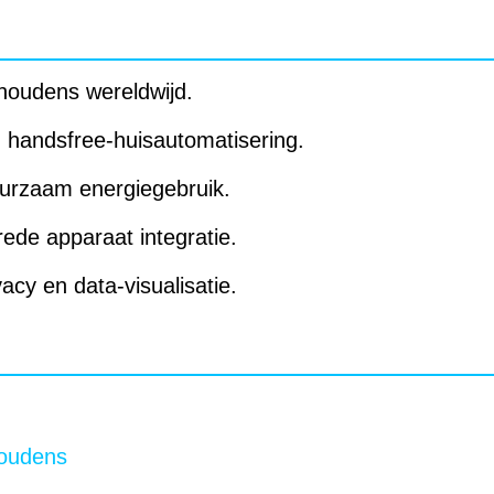
shoudens wereldwijd.
n handsfree-huisautomatisering.
uurzaam energiegebruik.
rede apparaat integratie.
vacy en data-visualisatie.
houdens