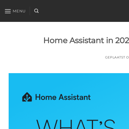
Ga
naar
MENU
inhoud
Home Assistant in 202
GEPLAATST 