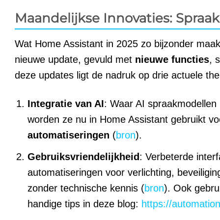
Maandelijkse Innovaties: Spraa
Wat Home Assistant in 2025 zo bijzonder maakt,
nieuwe update, gevuld met
nieuwe functies
, 
deze updates ligt de nadruk op drie actuele th
Integratie van AI
: Waar AI spraakmodellen 
worden ze nu in Home Assistant gebruikt v
automatiseringen
(
bron
).
Gebruiksvriendelijkheid
: Verbeterde inter
automatiseringen voor verlichting, beveilig
zonder technische kennis (
bron
). Ook gebru
handige tips in deze blog:
https://automatio