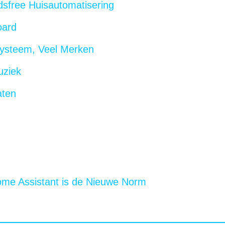
dsfree Huisautomatisering
oard
 Systeem, Veel Merken
uziek
aten
Home Assistant is de Nieuwe Norm