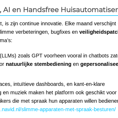
k, AI en Handsfree Huisautomatise
 is zijn continue innovatie. Elke maand verschijnt
slimme verbeteringen, bugfixes en
veiligheidspat
ema’s:
(LLMs) zoals GPT voorheen vooral in chatbots zat
oor
natuurlijke stembediening
en
gepersonalise
faces, intuïtieve dashboards, en kant-en-klare
ing en muziek maken het platform ook geschikt voor
ikers die met spraak hun apparaten willen bediene
n.navid.nl/slimme-apparaten-met-spraak-besturen/