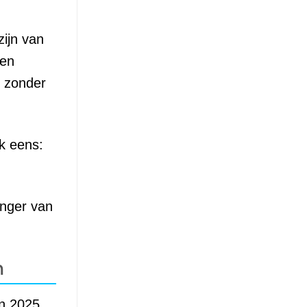
zijn van
een
t zonder
k eens:
anger van
n
in 2025