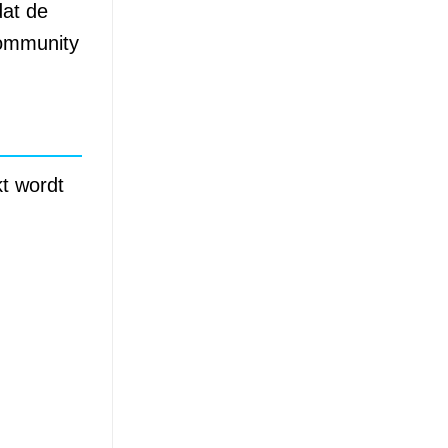
dat de
community
kt wordt