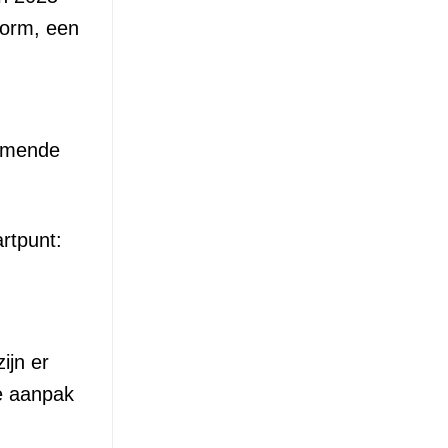
form, een
nemende
artpunt:
zijn er
de aanpak