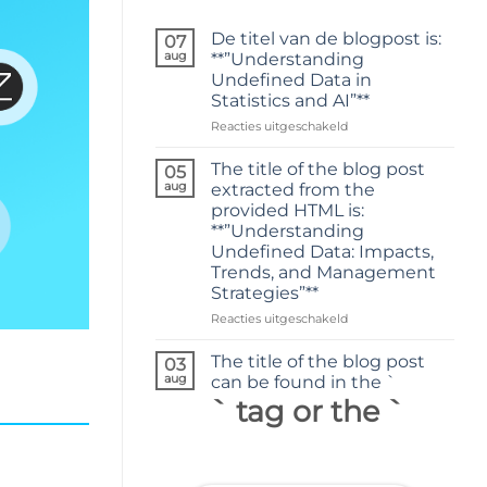
De titel van de blogpost is:
07
aug
**”Understanding
Undefined Data in
Statistics and AI”**
voor
Reacties uitgeschakeld
De
titel
The title of the blog post
05
van
aug
extracted from the
de
provided HTML is:
blogpost
**”Understanding
is:
Undefined Data: Impacts,
**”Understanding
Trends, and Management
Undefined
Strategies”**
Data
in
voor
Reacties uitgeschakeld
Statistics
The
and
title
The title of the blog post
03
AI”**
of
aug
can be found in the `
the
` tag or the `
blog
post
extracted
from
the