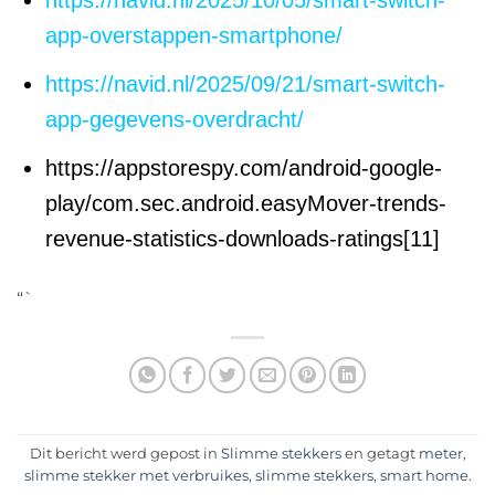
https://navid.nl/2025/10/05/smart-switch-
app-overstappen-smartphone/
https://navid.nl/2025/09/21/smart-switch-
app-gegevens-overdracht/
https://appstorespy.com/android-google-
play/com.sec.android.easyMover-trends-
revenue-statistics-downloads-ratings[11]
“`
Dit bericht werd gepost in
Slimme stekkers
en getagt
meter
,
slimme stekker met verbruikes
,
slimme stekkers
,
smart home
.