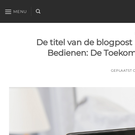
Ga
naar
MENU
inhoud
De titel van de blogpos
Bedienen: De Toekoms
GEPLAATST 