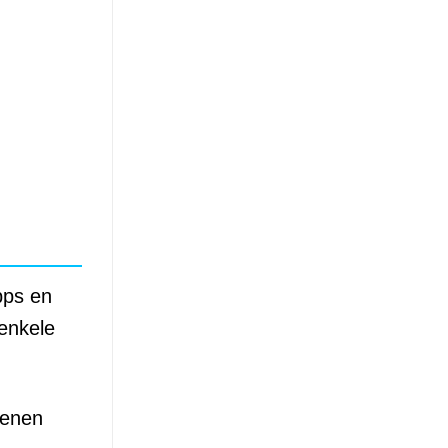
pps en
 enkele
ienen