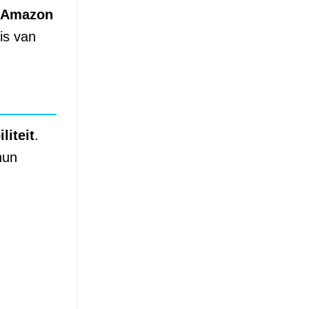
Amazon
is van
iliteit
.
hun