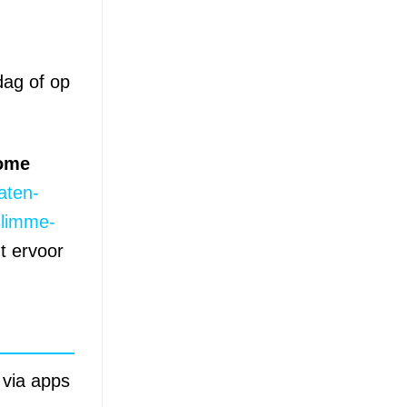
dag of op
ome
aten-
slimme-
gt ervoor
 via apps