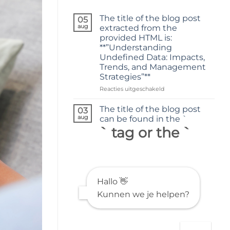
The title of the blog post
05
aug
extracted from the
provided HTML is:
**”Understanding
Undefined Data: Impacts,
Trends, and Management
Strategies”**
voor
Reacties uitgeschakeld
The
title
The title of the blog post
03
of
aug
can be found in the `
the
` tag or the `
blog
post
extracted
from
the
provided
Hallo 👋
HTML
Kunnen we je helpen?
is:
**”Understanding
Undefined
Data:
Impacts,