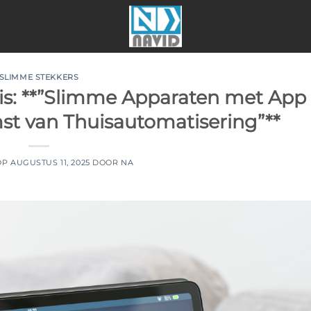
SLIMME STEKKERS
t is: **”Slimme Apparaten met App
t van Thuisautomatisering”**
OP
AUGUSTUS 11, 2025
DOOR
NA