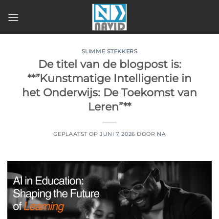
Ga
naar
inhoud
SLIMME STEKKERS
De titel van de blogpost is:
**”Kunstmatige Intelligentie in
het Onderwijs: De Toekomst van
Leren”**
GEPLAATST OP
JUNI 7, 2026
DOOR
NA