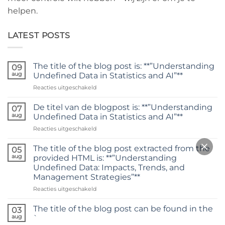
helpen.
LATEST POSTS
The title of the blog post is: **”Understanding
09
aug
Undefined Data in Statistics and AI”**
voor
Reacties uitgeschakeld
The
title
De titel van de blogpost is: **”Understanding
07
of
aug
Undefined Data in Statistics and AI”**
the
voor
Reacties uitgeschakeld
blog
De
post
titel
is:
The title of the blog post extracted from the
05
van
**”Understanding
aug
provided HTML is: **”Understanding
de
Undefined
Undefined Data: Impacts, Trends, and
blogpost
Data
Management Strategies”**
is:
in
**”Understanding
voor
Reacties uitgeschakeld
Statistics
Undefined
The
and
Data
title
AI”**
The title of the blog post can be found in the
03
in
of
aug
`
Statistics
the