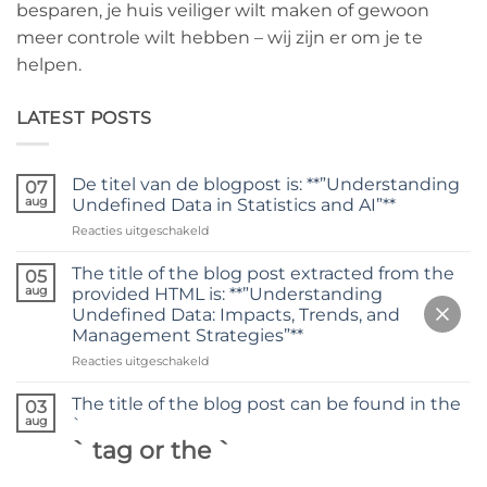
besparen, je huis veiliger wilt maken of gewoon
meer controle wilt hebben – wij zijn er om je te
helpen.
LATEST POSTS
De titel van de blogpost is: **”Understanding
07
aug
Undefined Data in Statistics and AI”**
voor
Reacties uitgeschakeld
De
titel
The title of the blog post extracted from the
05
van
aug
provided HTML is: **”Understanding
de
Undefined Data: Impacts, Trends, and
blogpost
Management Strategies”**
is:
**”Understanding
voor
Reacties uitgeschakeld
Undefined
The
Data
title
The title of the blog post can be found in the
03
in
of
aug
`
Statistics
the
` tag or the `
and
blog
AI”**
post