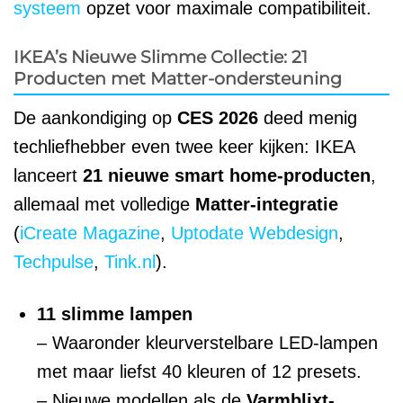
systeem
opzet voor maximale compatibiliteit.
IKEA’s Nieuwe Slimme Collectie: 21
Producten met Matter-ondersteuning
De aankondiging op
CES 2026
deed menig
techliefhebber even twee keer kijken: IKEA
lanceert
21 nieuwe smart home-producten
,
allemaal met volledige
Matter-integratie
(
iCreate Magazine
,
Uptodate Webdesign
,
Techpulse
,
Tink.nl
).
11 slimme lampen
– Waaronder kleurverstelbare LED-lampen
met maar liefst 40 kleuren of 12 presets.
– Nieuwe modellen als de
Varmblixt-