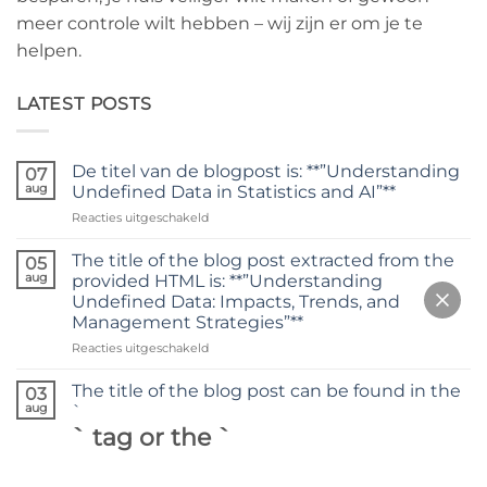
meer controle wilt hebben – wij zijn er om je te
helpen.
LATEST POSTS
De titel van de blogpost is: **”Understanding
07
aug
Undefined Data in Statistics and AI”**
voor
Reacties uitgeschakeld
De
titel
The title of the blog post extracted from the
05
van
aug
provided HTML is: **”Understanding
de
Undefined Data: Impacts, Trends, and
blogpost
Management Strategies”**
is:
**”Understanding
voor
Reacties uitgeschakeld
Undefined
The
Data
title
The title of the blog post can be found in the
03
in
of
aug
`
Statistics
the
` tag or the `
and
blog
AI”**
post
extracted