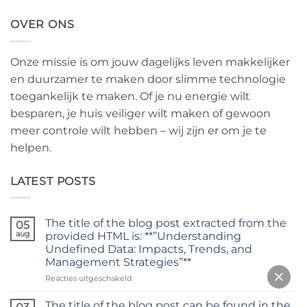
OVER ONS
Onze missie is om jouw dagelijks leven makkelijker
en duurzamer te maken door slimme technologie
toegankelijk te maken. Of je nu energie wilt
besparen, je huis veiliger wilt maken of gewoon
meer controle wilt hebben – wij zijn er om je te
helpen.
LATEST POSTS
The title of the blog post extracted from the
05
aug
provided HTML is: **”Understanding
Undefined Data: Impacts, Trends, and
Management Strategies”**
voor
Reacties uitgeschakeld
The
title
The title of the blog post can be found in the