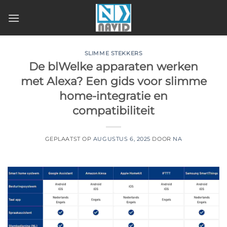
Ga
naar
inhoud
SLIMME STEKKERS
De blWelke apparaten werken
met Alexa? Een gids voor slimme
home-integratie en
compatibiliteit
GEPLAATST OP
AUGUSTUS 6, 2025
DOOR
NA