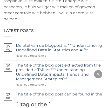
toegankelijk te maken. Of je nu energie wilt
besparen, je huis veiliger wilt maken of gewoon
meer controle wilt hebben – wij zijn er om je te
helpen.
LATEST POSTS
De titel van de blogpost is: **”Understanding
07
aug
Undefined Data in Statistics and AI”**
voor
Reacties uitgeschakeld
De
titel
The title of the blog post extracted from the
05
van
aug
provided HTML is: **”Understanding
de
Undefined Data: Impacts, Trends, and
blogpost
Management Strategies”**
is:
**”Understanding
voor
Reacties uitgeschakeld
Undefined
The
Data
title
The title of the blog post can be found in the
03
in
of
aug
`
Statistics
the
` tag or the `
and
blog